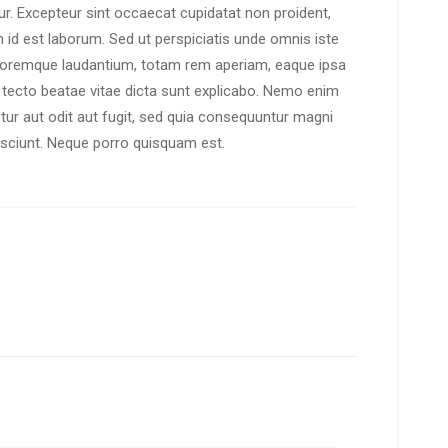
atur. Excepteur sint occaecat cupidatat non proident,
im id est laborum. Sed ut perspiciatis unde omnis iste
oloremque laudantium, totam rem aperiam, eaque ipsa
hi tecto beatae vitae dicta sunt explicabo. Nemo enim
tur aut odit aut fugit, sed quia consequuntur magni
esciunt. Neque porro quisquam est.