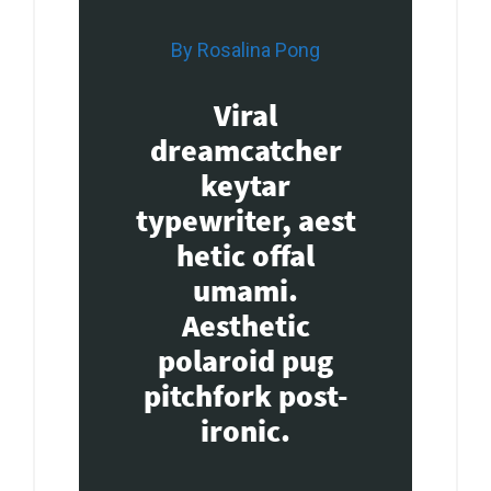
By Rosalina Pong
Viral
dreamcatcher
keytar
typewriter, aest
hetic offal
umami.
Aesthetic
polaroid pug
pitchfork post-
ironic.